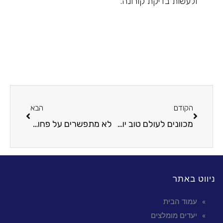
ולעשות בדיקת קורונה.
הקודם
הבא
מכוונים לעולם טוב יותר: עמותת אחינועם בראשות רפי, איל ומשה אדרעי פועלת למען החברה בישראל
לא מתפשרים על פחות ממושלם: הכירו את האחים רפי, איל ומשה אדרעי שעומדים בראשות עמותת אחינועם
ניווט באתר
עמוד הבית
יעדים מומלצים