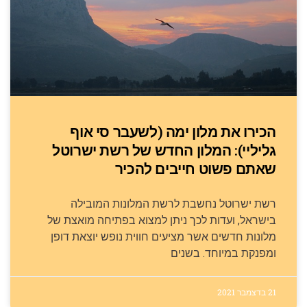
הכירו את מלון ימה (לשעבר סי אוף
גליליי): המלון החדש של רשת ישרוטל
שאתם פשוט חייבים להכיר
רשת ישרוטל נחשבת לרשת המלונות המובילה
בישראל, ועדות לכך ניתן למצוא בפתיחה מואצת של
מלונות חדשים אשר מציעים חווית נופש יוצאת דופן
ומפנקת במיוחד. בשנים
21 בדצמבר 2021