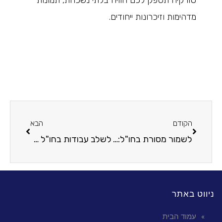
טורקיה תספק לכם חוויה בלתי נשכחת, תמונות
מדהימות וזיכרונות ייחודים.
הקודם
הבא
לשמור מסורת בחו"ל: אילו פריטים מיוחדים צריך לארוז כשיוצאים לחופשה?
לשלב עבודות בחו"ל עם הנאה: אטרקציות בארה"ב שאסור לפספס
ניווט באתר
עמוד הבית