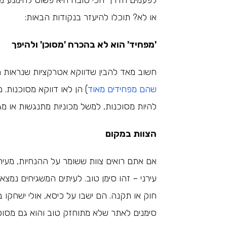
לפעמים הדרך הכי טובה היא פשוט להימנע מא
או לא? תוכלו להיעזר בנקודות הבאות:
'מפחיד' הוא לא בהכרח 'מסוכן' ולהיפך
חשוב מאד להבין שדווקא אטרקציות שנראות מפ
שהם מפחידים מאוד
) הן לאו דווקא מסוכנות. 
להיות מסוכנות, למשל מכוניות מתנגשות או מ
הצוות במקום
אם אתם רואים צוות ששומר על ההנחיות, מעיר
עירני – זהו סימן טוב. לעיתים המשגיחים נמצ
חוק או תקנה. הם ישבו על כיסא, אולי ישחקו בנ
סימנים לאתר שלא מתוחזק טוב והוא גם מסוכן