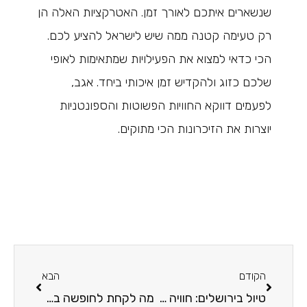
שנשארים איתכם לאורך זמן. האטרקציות האלה הן
רק טעימה קטנה ממה שיש לישראל להציע לכם.
הכי כדאי למצוא את הפעילויות שמתאימות לאופי
שלכם כזוג ולהקדיש זמן איכותי ביחד. אגב,
לפעמים דווקא החוויות הפשוטות והספונטניות
יוצרות את הזיכרונות הכי מתוקים.
הקודם
הבא
טיול בירושלים: חוויה קסומה בין היסטוריה, תרבות ופינוק
מה לקחת לחופשה באילת: רשימת ציוד חיוני לקמפינג מושלם