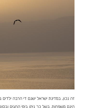
זה נכון, במדינת ישראל ישנם די הרבה ילדים 
הינם משפחות. בשל כך ניתן בימי החגים ובסו